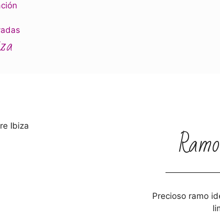
ación
vadas
iza
Ramo
Precioso ramo id
li