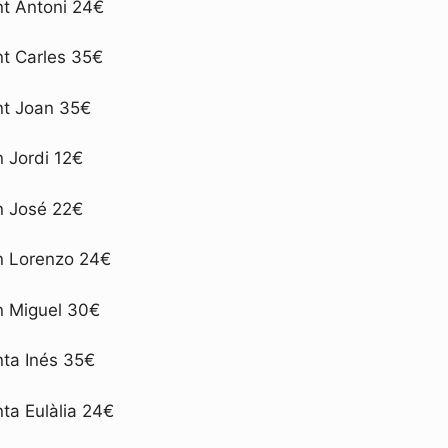
t Antoni 24€
t Carles 35€
t Joan 35€
 Jordi 12€
n José 22€
n Lorenzo 24€
 Miguel 30€
ta Inés 35€
ta Eulàlia 24€