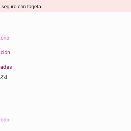
seguro con tarjeta.
e
torio
ación
vadas
iza
e
torio