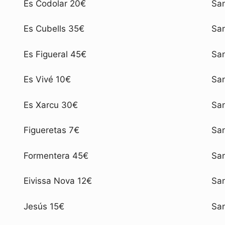
Es Codolar 20€
San
Es Cubells 35€
San
Es Figueral 45€
San
Es Vivé 10€
San
Es Xarcu 30€
Sa
Figueretas 7€
Sa
Formentera 45€
San
Eivissa Nova 12€
San
Jesús 15€
San